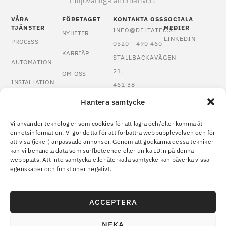
miljövänliga alternativen.
VÅRA
FÖRETAGET
KONTAKTA OSS
SOCIALA
TJÄNSTER
MEDIER
INFO@DELTATEC.SE
NYHETER
LINKEDIN
PROCESS
0520 - 490 460
KARRIÄR
STALLBACKAVÄGEN
AUTOMATION
21,
OM OSS
INSTALLATION
461 38
KONTAKT
TROLLHÄTTAN
Hantera samtycke
KVALITETSSÄKRING
VISSELBLÅSNING
KALIBRERING
Vi använder teknologier som cookies för att lagra och/eller komma åt
enhetsinformation. Vi gör detta för att förbättra webbupplevelsen och för
att visa (icke-) anpassade annonser. Genom att godkänna dessa tekniker
OPTIMERING &
kan vi behandla data som surfbeteende eller unika ID:n på denna
FELSÖKNING
webbplats. Att inte samtycka eller återkalla samtycke kan påverka vissa
egenskaper och funktioner negativt.
COOKIE POLICY
© 2026 Deltatec. Denna site är
PRIVACY STATEMENT
licensierad under en
Creative
ACCEPTERA
Commons Erkännande-
IngaBearbetningar 4.0
NEKA