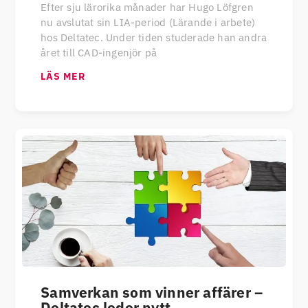
Efter sju lärorika månader har Hugo Löfgren
nu avslutat sin LIA-period (Lärande i arbete)
hos Deltatec. Under tiden studerade han andra
året till CAD-ingenjör på
LÄS MER
Samverkan som vinner affärer –
Deltatec leder nytt