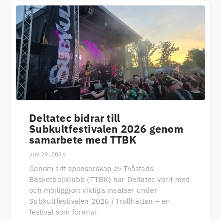
Deltatec bidrar till
Subkultfestivalen 2026 genom
samarbete med TTBK
juni 29, 2026
Genom sitt sponsorskap av Tvåstads
Basketbollklubb (TTBK) har Deltatec varit med
och möjliggjort viktiga insatser under
Subkultfestivalen 2026 i Trollhättan – en
festival som förenar