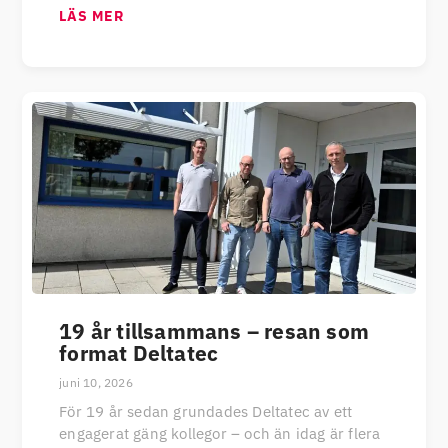
LÄS MER
19 år tillsammans – resan som
format Deltatec
juni 10, 2026
För 19 år sedan grundades Deltatec av ett
engagerat gäng kollegor – och än idag är flera