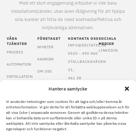
Med ett stort engagemang erbjuder vi inte bara
installationstjänster, utan även rådgivning för att hjälpa
sina kunder att hitta de mest kostnadseffektiva och
miljövänliga alternativen.
VÅRA
FÖRETAGET
KONTAKTA OSS
SOCIALA
TJÄNSTER
MEDIER
INFO@DELTATEC.SE
NYHETER
LINKEDIN
PROCESS
0520 - 490 460
KARRIÄR
STALLBACKAVÄGEN
AUTOMATION
21,
OM OSS
INSTALLATION
461 38
KONTAKT
TROLLHÄTTAN
Hantera samtycke
KVALITETSSÄKRING
VISSELBLÅSNING
KALIBRERING
Vi använder teknologier som cookies för att lagra och/eller komma åt
enhetsinformation. Vi gör detta för att förbättra webbupplevelsen och för
att visa (icke-) anpassade annonser. Genom att godkänna dessa tekniker
OPTIMERING &
kan vi behandla data som surfbeteende eller unika ID:n på denna
FELSÖKNING
webbplats. Att inte samtycka eller återkalla samtycke kan påverka vissa
egenskaper och funktioner negativt.
COOKIE POLICY
© 2026 Deltatec. Denna site är